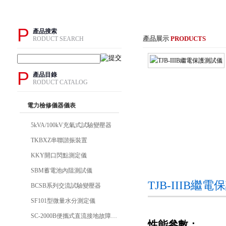
P
產品搜索
產品展示
PRODUCTS
RODUCT SEARCH
P
產品目錄
RODUCT CATALOG
電力檢修儀器儀表
5kVA/100kV充氣式試驗變壓器
TKBXZ串聯諧振裝置
KKY開口閃點測定儀
SBM蓄電池內阻測試儀
TJB-IIIB
BCSB系列交流試驗變壓器
SF101型微量水分測定儀
SC-2000B便攜式直流接地故障檢測儀
性能參數：