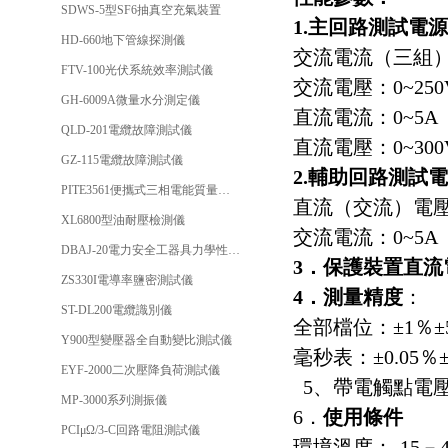
SDWS-5型SF6抽真空充氣裝置
1.
主回路測試電源
HD-660地下管線探測儀
交流電流（三組）：0~
FTV-100光伏系統效率測試儀
交流電壓：0~250
GH-6009A微量水分測定儀
直流電流：0~5A
QLD-201電纜故障測試儀
直流電壓：0~300
GZ-115電纜故障測試儀
2.
輔助回路測試電
PITE3561便攜式三相電能質量分析儀
直流（交流）電壓：
XL6800型油耐壓檢測儀
交流電流：0~5A
DBAJ-20電力安全工器具力學性能試驗機
3
．保護裝置直流
ZS330I電導率鹽密測試儀
4
．測量精度
：
ST-DL200電纜識別儀
全部檔位：±1％
Y900型變壓器全自動變比測試儀
毫秒表：±0.05％
EYF-2000二次壓降負荷測試儀
5、帶電觸點電壓：3
MP-3000系列測振儀
6．
使用條件
PCIμΩ/3-C回路電阻測試儀
環境溫度：-15－4