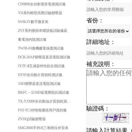
CD9890全自動電容電感測試儀
YD系列輕型高壓試驗變壓器
省份：
SWB-IV數字微安表
ZVF系列變頻串聯諧振試驗儀器
蓄電池內阻測試儀
詳細地址：
TWJB-03微機繼電保護測試儀
DCR-20AP變壓器直流電阻測試儀
補充說明：
JYTF-Ⅱ互感器特性綜合測試儀
DY05全自動介質損耗測試儀
3383變壓器直流電阻測試儀
BKFC－3218D低電壓阻抗測試儀
TX-YJ2000全自動油介質損耗測試儀
驗證碼：
FST-TC300智能臺區用戶識別儀
ZYDQ試驗變壓器
SMG3000手持式三相相位伏安表
請輸入計算結果（