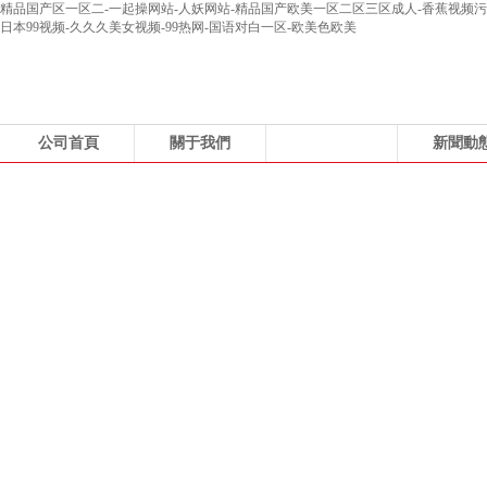
精品国产区一区二-一起操网站-人妖网站-精品国产欧美一区二区三区成人-香蕉视频污在
日本99视频-久久久美女视频-99热网-国语对白一区-欧美色欧美
公司首頁
關于我們
產品展示
新聞動