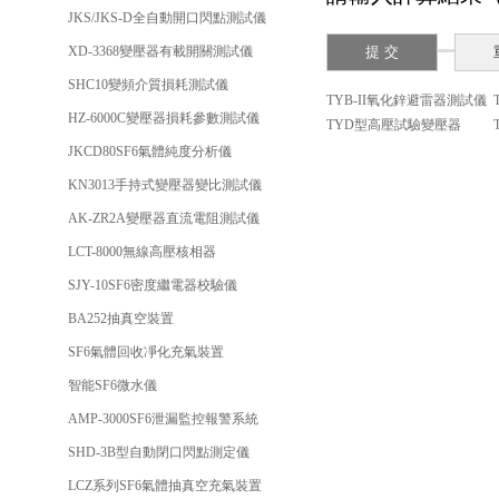
JKS/JKS-D全自動開口閃點測試儀
XD-3368變壓器有載開關測試儀
SHC10變頻介質損耗測試儀
TYB-II氧化鋅避雷器測試儀
HZ-6000C變壓器損耗參數測試儀
TYD型高壓試驗變壓器
JKCD80SF6氣體純度分析儀
KN3013手持式變壓器變比測試儀
AK-ZR2A變壓器直流電阻測試儀
LCT-8000無線高壓核相器
SJY-10SF6密度繼電器校驗儀
BA252抽真空裝置
SF6氣體回收凈化充氣裝置
智能SF6微水儀
AMP-3000SF6泄漏監控報警系統
SHD-3B型自動閉口閃點測定儀
LCZ系列SF6氣體抽真空充氣裝置