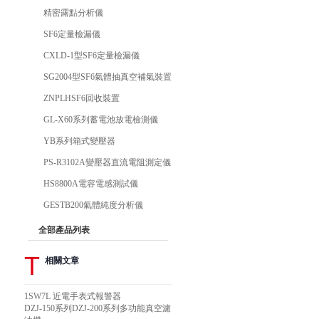
精密露點分析儀
SF6定量檢漏儀
CXLD-1型SF6定量檢漏儀
SG2004型SF6氣體抽真空補氣裝置
ZNPLHSF6回收裝置
GL-X60系列蓄電池放電檢測儀
YB系列箱式變壓器
PS-R3102A變壓器直流電阻測定儀
HS8800A電容電感測試儀
GESTB200氣體純度分析儀
全部產品列表
T
相關文章
1SW7L 近電手表式報警器
DZJ-150系列DZJ-200系列多功能真空濾