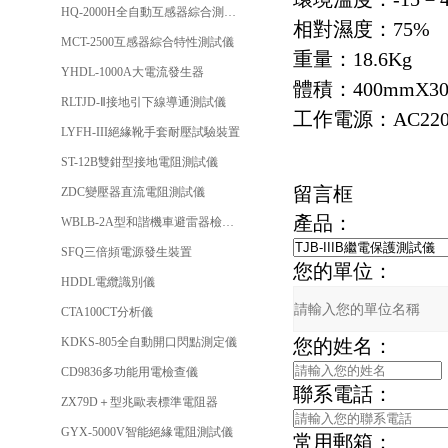
HQ-2000H全自動互感器綜合測試儀
相對濕度：75%
MCT-2500互感器綜合特性測試儀
重量：18.6Kg
YHDL-1000A大電流發生器
體積：400mmX30
RLTJD-Ⅱ接地引下線導通測試儀
工作電源：AC220
LYFH-III絕緣靴手套耐壓試驗裝置
ST-12B雙鉗型接地電阻測試儀
留言框
ZDC變壓器直流電阻測試儀
產品：
WBLB-2A型和諧機車避雷器檢測儀
SFQ三倍頻電源發生裝置
您的單位：
HDDL電纜識別儀
CTA100CT分析儀
KDKS-805全自動開口閃點測定儀
您的姓名：
CD9836多功能用電檢查儀
聯系電話：
ZX79D＋型兆歐表標準電阻器
GYX-5000V智能絕緣電阻測試儀
常用郵箱：