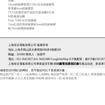
油機
10mm絕緣膠墊簡介20kv安全絕緣膠墊
發電廠6mm絕緣膠墊
TYEX防爆型透平油真空濾油機BZL系
列防爆濾油機
Fluke Ti400 紅外熱像儀
7mm紅色防滑絕緣膠板8mm綠色絕緣膠
板10mm阻燃絕緣膠板
上海徐吉電氣有限公司 版權所有
地址:上海市寶山區水產西路680弄4號樓508
郵編：201906 聯系人：徐壽平
電話：021-56412027,021-56422486
GoogleSiteMap
ICP備案號：
滬ICP備1501567
上海徐吉電氣有限公司專業提供
TJB-IIIB繼電保護測試儀
等產品信息，歡迎來
感谢您访问我们的网站，您可能还对以下资源感兴趣：
精品国产区一区二-一起操网站-人妖网站-精品国产欧美一区二区三区成人-香蕉视频污在
日本99视频-久久久美女视频-99热网-国语对白一区-欧美色欧美